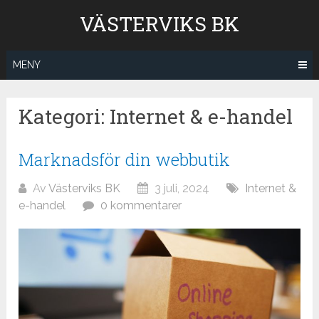
Hoppa
VÄSTERVIKS BK
till
innehåll
MENY
Kategori:
Internet & e-handel
Marknadsför din webbutik
Av
Västerviks BK
3 juli, 2024
Internet &
e-handel
0 kommentarer