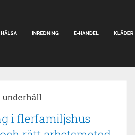
HÄLSA
INREDNING
E-HANDEL
KLÄDER
 underhåll
 i flerfamiljshus
 och rätt arbetsmetod