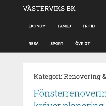
Hoppa
VÄSTERVIKS BK
till
innehåll
EKONOMI
FAMILJ
FRITID
RESA
SPORT
ÖVRIGT
Kategori:
Renovering &
Fönsterrenovering
kräver planering