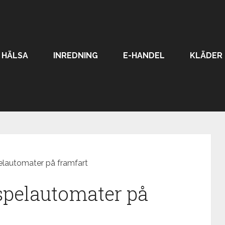
HÄLSA
INREDNING
E-HANDEL
KLÄDER
elautomater på framfart
spelautomater på