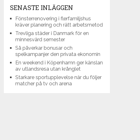
SENASTE INLÄGGEN
Fönsterrenovering i flerfamiljshus
kräver planering och rätt arbetsmetod
Trevliga städer i Danmark för en
minnesvärd semester
Så påverkar bonusar och
spelkampanjer den privata ekonomin
En weekend i Köpenhamn ger känslan
av utlandsresa utan krånglet
Starkare sportupplevelse när du följer
matcher på tv och arena