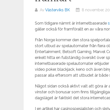
Av
Västerviks BK
8 november, 20
Som tidigare nämnt är internetbaserade
s
gäller också för framförallt en av våra nor
Från Norge kommer den stora spelportalen
stort utbud av spelautomater från flera ol
Entertainment, Betsoft Gaming, Marvel 
enkelt hitta en fullständig översikt över s
internetbaserade spelautomater erbjuder 
video poker, blackjack, keno och även bin
passar alla eftersom att utbudet är både s
Något sidan också aktivt valt att göra är a
vinster och bonusar som finns tillgängliga
dagsläget är faktiskt det stora internetca
I en artikel har casinospesialisten och skri