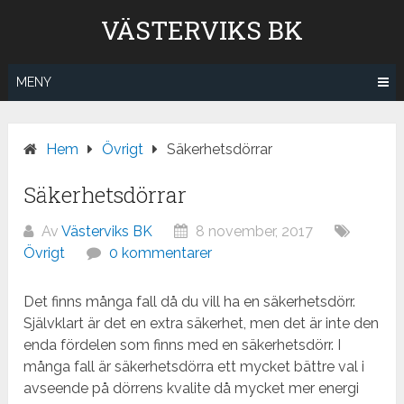
Hoppa
VÄSTERVIKS BK
till
innehåll
MENY
Hem
Övrigt
Säkerhetsdörrar
Säkerhetsdörrar
Av
Västerviks BK
8 november, 2017
Övrigt
0 kommentarer
Det finns många fall då du vill ha en säkerhetsdörr.
Självklart är det en extra säkerhet, men det är inte den
enda fördelen som finns med en säkerhetsdörr. I
många fall är säkerhetsdörra ett mycket bättre val i
avseende på dörrens kvalite då mycket mer energi