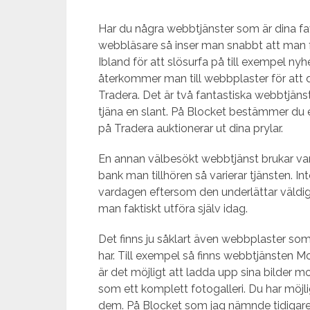
Har du några webbtjänster som är dina fav
webbläsare så inser man snabbt att man fa
Ibland för att slösurfa på till exempel ny
återkommer man till webbplaster för att d
Tradera. Det är två fantastiska webbtjänst
tjäna en slant. På Blocket bestämmer du e
på Tradera auktionerar ut dina prylar.
En annan välbesökt webbtjänst brukar va
bank man tillhören så varierar tjänsten. In
vardagen eftersom den underlättar väldig
man faktiskt utföra själv idag.
Det finns ju såklart även webbplaster so
har. Till exempel så finns webbtjänsten M
är det möjligt att ladda upp sina bilder 
som ett komplett fotogalleri. Du har möj
dem. På Blocket som jag nämnde tidigare 