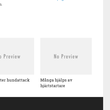
a.
fter hundattack
Många hjälps av
hjärtstartare