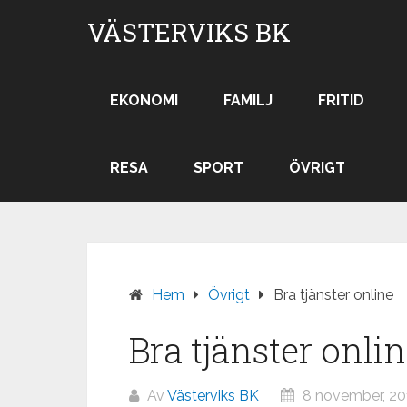
Hoppa
VÄSTERVIKS BK
till
innehåll
EKONOMI
FAMILJ
FRITID
RESA
SPORT
ÖVRIGT
Hem
Övrigt
Bra tjänster online
Bra tjänster onli
Av
Västerviks BK
8 november, 20