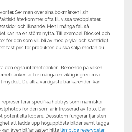
oriter. Ser man över sina bokmärken i sin
ktiskt återkommer ofta till vissa webbplatser.
hetssidor och liknande. Men i många fall så
et kan ha en större nytta. Till exempel Blocket och
er för den som vill bli av med prylar och samtidigt
tt fast pris för produkten du ska sälja medan du
ra den egna internetbanken. Beroende på vilken
ternetbanken är för många en viktig ingrediens i
t mycket. De allra vanligaste bankärenden kan
m representerar specifika hobbys som människor
ostphotos för den som är intresserad av foto. Där
mot potentiella köpare. Dessutom fungerar tjänsten
lighet att ladda upp högupplösta bilder samt tagga
kan även bilfantasten hitta
lämpliga reservdelar