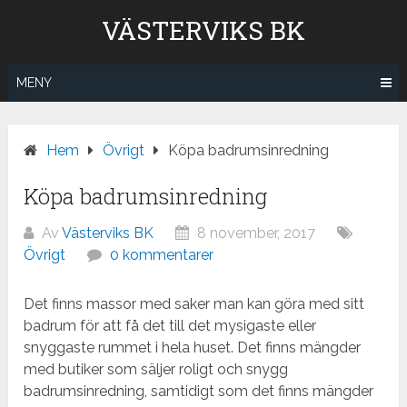
Hoppa
VÄSTERVIKS BK
till
innehåll
MENY
Hem
Övrigt
Köpa badrumsinredning
Köpa badrumsinredning
Av
Västerviks BK
8 november, 2017
Övrigt
0 kommentarer
Det finns massor med saker man kan göra med sitt
badrum för att få det till det mysigaste eller
snyggaste rummet i hela huset. Det finns mängder
med butiker som säljer roligt och snygg
badrumsinredning, samtidigt som det finns mängder